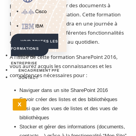
pour publier et partager des documents à
Cisco
l’intérieur d’une organisation. Cette formation
Utilisateur vous apprendra en une journée à
IBM
prendre en main les différentes fonctionnalités
dont vous aurez besoin au quotidien.
VOIR TOUTES LES
FORMATIONS
À l’issue de cette formation SharePoint 2016,
ESPACE
ENTREPRISE
vous aurez acquis les connaissances et les
ENCADREMENT PFE
compétences nécessaires pour :
CONTACT
Naviguer dans un site SharePoint 2016
Savoir créer des listes et des bibliothèques
X
ainsi que des vues de listes et des vues de
bibliothèques
Stocker et gérer des informations (documents,
contacts…) grâce à la fonctionnalité “Mon Site”