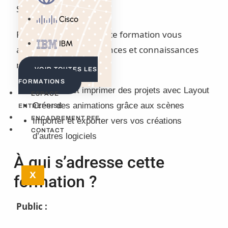
Sketchup.
Cisco
Plus concrètement, cette formation vous
IBM
apportera les compétences et connaissances
nécessaires pour:
VOIR TOUTES LES
FORMATIONS
Présenter et imprimer des projets avec Layout
ESPACE
Créer des animations grâce aux scènes
ENTREPRISE
ENCADREMENT PFE
Importer et exporter vers vos créations
CONTACT
d’autres logiciels
À qui s’adresse cette
X
formation ?
Public :