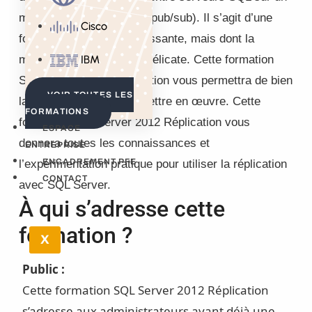
modèle éditeur / abonné (pub/sub). Il s’agit d’une
Cisco
fonctionnalité riche et puissante, mais dont la
maîtrise peut se révéler délicate. Cette formation
IBM
SQL Server 2012 Réplication vous permettra de bien
VOIR TOUTES LES
la comprendre et de la mettre en œuvre. Cette
FORMATIONS
formation SQL Server 2012 Réplication vous
ESPACE
donnera toutes les connaissances et
ENTREPRISE
ENCADREMENT PFE
l’expérimentation pratique pour utiliser la réplication
CONTACT
avec SQL Server.
À qui s’adresse cette
formation ?
X
Public :
Cette formation SQL Server 2012 Réplication
s’adresse aux administrateurs ayant déjà une