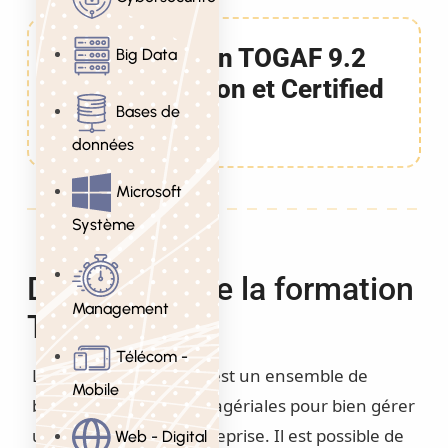
Formation TOGAF 9.2
Big Data
Foundation et Certified
Bases de
5 Jours
données
Microsoft
Système
Description de la formation
Management
TOGAF 9.x
Télécom -
La technologie TOGAF est un ensemble de
Mobile
bonnes pratiques managériales pour bien gérer
une architecture d’entreprise. Il est possible de
Web - Digital