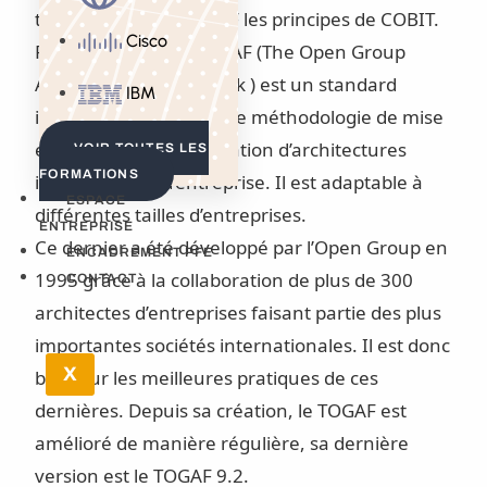
transposer dans TOGAF les principes de COBIT.
Cisco
Plus précisément, TOGAF (The Open Group
Architecture Framework ) est un standard
IBM
industriel apportant une méthodologie de mise
en place et d’administration d’architectures
VOIR TOUTES LES
FORMATIONS
informatiques d’entreprise. Il est adaptable à
ESPACE
différentes tailles d’entreprises.
ENTREPRISE
Ce dernier a été développé par l’Open Group en
ENCADREMENT PFE
1995 grâce à la collaboration de plus de 300
CONTACT
architectes d’entreprises faisant partie des plus
importantes sociétés internationales. Il est donc
X
basé sur les meilleures pratiques de ces
dernières. Depuis sa création, le TOGAF est
amélioré de manière régulière, sa dernière
version est le TOGAF 9.2.