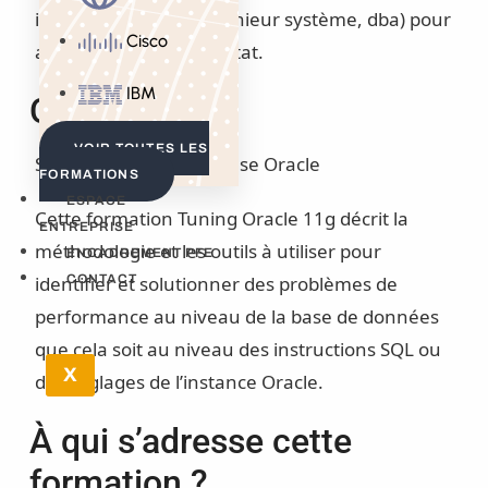
ingénieur réseau, ingénieur système, dba) pour
Cisco
amener à un bon résultat.
IBM
Objectifs
VOIR TOUTES LES
Savoir optimiser une base Oracle
FORMATIONS
ESPACE
Cette formation Tuning Oracle 11g décrit la
ENTREPRISE
méthodologie et les outils à utiliser pour
ENCADREMENT PFE
identifier et solutionner des problèmes de
CONTACT
performance au niveau de la base de données
que cela soit au niveau des instructions SQL ou
X
des réglages de l’instance Oracle.
À qui s’adresse cette
formation ?