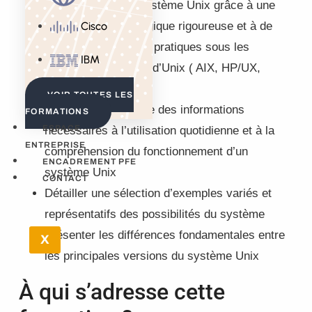
réelle maîtrise du système Unix grâce à une
progression pédagogique rigoureuse et à de
Cisco
nombreux exercices pratiques sous les
IBM
principales versions d’Unix ( AIX, HP/UX,
Solaris et Linux)
VOIR TOUTES LES
Fournir une synthèse des informations
FORMATIONS
ESPACE
nécessaires à l’utilisation quotidienne et à la
ENTREPRISE
compréhension du fonctionnement d’un
ENCADREMENT PFE
système Unix
CONTACT
Détailler une sélection d’exemples variés et
représentatifs des possibilités du système
Présenter les différences fondamentales entre
X
les principales versions du système Unix
À qui s’adresse cette