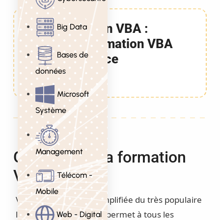
Formation VBA :
Big Data
Programmation VBA
Bases de
pour Office
données
5 Jours
Microsoft
Système
Management
Objectifs de la formation
VBA
Télécom -
Mobile
VBA est une version simplifiée du très populaire
langage Visual Basic. Il permet à tous les
Web - Digital