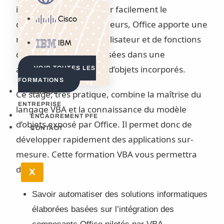
informaticiens d’aborder facilement le
Cisco
développement. Par ailleurs, Office apporte une
richesse d’interfaces utilisateur et de fonctions
IBM
qui peuvent être réutilisées dans une
application sous forme d’objets incorporés.
VOIR TOUTES LES
FORMATIONS
Ce stage, très pratique, combine la maîtrise du
ESPACE
ENTREPRISE
langage VBA et la connaissance du modèle
ENCADREMENT PFE
d’objets exposé par Office. Il permet donc de
CONTACT
développer rapidement des applications sur-
mesure. Cette formation VBA vous permettra
de:
X
Savoir automatiser des solutions informatiques
élaborées basées sur l’intégration des