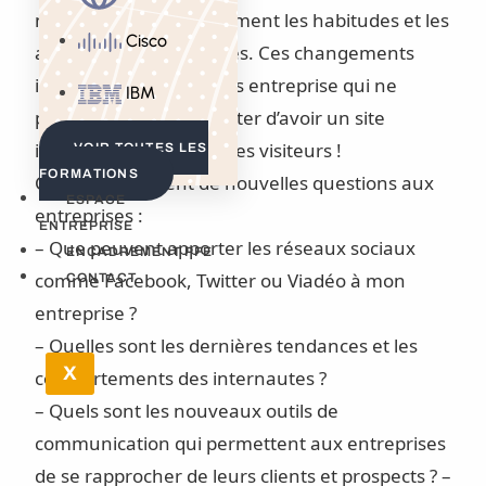
modifient considérablement les habitudes et les
Cisco
attentes des internautes. Ces changements
impactent fortement les entreprise qui ne
IBM
peuvent plus se contenter d’avoir un site
internet et d’attendre des visiteurs !
VOIR TOUTES LES
FORMATIONS
Ces enjeux posent de nouvelles questions aux
ESPACE
entreprises :
ENTREPRISE
– Que peuvent apporter les réseaux sociaux
ENCADREMENT PFE
comme Facebook, Twitter ou Viadéo à mon
CONTACT
entreprise ?
– Quelles sont les dernières tendances et les
X
comportements des internautes ?
– Quels sont les nouveaux outils de
communication qui permettent aux entreprises
de se rapprocher de leurs clients et prospects ? –