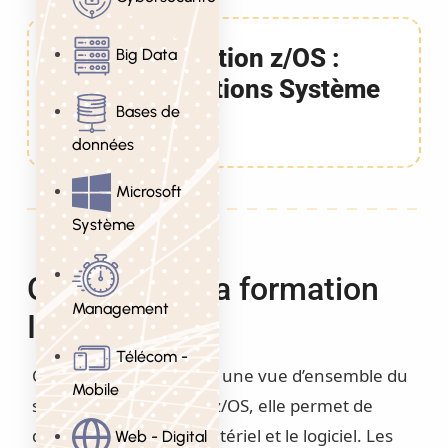
Formation z/OS :
Big Data
Opérations Système
Bases de
3 Jours
données
Microsoft
Système
Objectifs de la formation
Management
IBM z/OS
Télécom -
Cette formation fournit une vue d’ensemble du
Mobile
système d’exploitation z/OS, elle permet de
découvrir à la fois le matériel et le logiciel. Les
Web - Digital