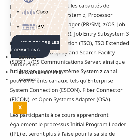
participants découvrent les capacités de
Cisco
partititionnement du System z, Processor
Resource/Systems Manager (PR/SM), z/OS, Job
IBM
Entry Subsystem 2 (JES2), Job Entry Subsystem 3
(JES3), Time Sharing Option (TSO), TSO Extended
VOIR TOUTES LES
FORMATIONS
(TSO/E), System Display and Search Facility
ESPACE
(SDSF), z/OS Communications Server, ainsi que
ENTREPRISE
l’utilisation du sous-système System z canal
ENCADREMENT PFE
pour différents canaux, tels qu’Enterprise
CONTACT
System Connection (ESCON), Fiber Connector
(FICON), et Open Systems Adapter (OSA).
X
Les participants à ce cours apprendront
également le processus Initial Program Loader
(IPL) et seront plus à l’aise pour la saisie de