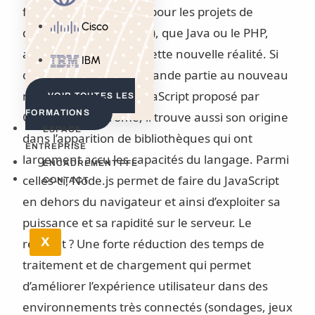
forme d’hébergement pour les projets de
Cisco
développement logiciel), que Java ou le PHP,
atteste clairement de cette nouvelle réalité. Si
IBM
ce renouveau est en grande partie au nouveau
moteur d’exécution JavaScript proposé par
VOIR TOUTES LES
FORMATIONS
Google avec Chrome, il trouve aussi son origine
ESPACE
dans l’apparition de bibliothèques qui ont
ENTREPRISE
largement accu les capacités du langage. Parmi
ENCADREMENT PFE
celles-ci, Node.js permet de faire du JavaScript
CONTACT
en dehors du navigateur et ainsi d’exploiter sa
puissance et sa rapidité sur le serveur. Le
X
résultat ? Une forte réduction des temps de
traitement et de chargement qui permet
d’améliorer l’expérience utilisateur dans des
environnements très connectés (sondages, jeux