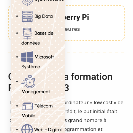
Raspberry Pi
Big Data
20 Heures
Bases de
données
Microsoft
Système
Objectifs de la formation
Raspberry Pi 3
Management
Le Raspberry Pi est un ordinateur « low cost » de
Télécom -
la taille d’une carte de crédit, le but initial était
Mobile
de donner accès au plus grand nombre à
l’apprentissage de la programmation et
Web - Digital