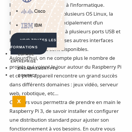
l’initiation au sens large à l’informatique.
Cisco
Raspberry fait tourner plusieurs OS Linux, la
carte est composée principalement d’un
IBM
processeur ARM, de un à plusieurs ports USB et
RJ45, mais de nombreuses autres interfaces
VOIR TOUTES LES
FORMATIONS
d’entrées-sorties sont disponibles.
ESPACE
Aujourd’hui, on ne compte plus le nombre de
ENTREPRISE
projets qui voient le jour autour du Raspberry Pi
ENCADREMENT PFE
et ce petit appareil rencontre un grand succès
CONTACT
dans différents domaines : jeux vidéo, serveur
web, robotique, etc…
X
Ce cours vous permettra de prendre en main le
Raspberry Pi 3, de savoir installer et configurer
une distribution standard pour ajuster son
fonctionnement à vos besoins. En outre vous