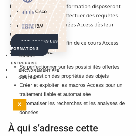
Les participants à cette formation disposeront
Cisco
de solides bases pour effectuer des requêtes
sur leurs bases de données Access dès leur
IBM
retour en entreprise.
Plus concrètement à la fin de ce cours Access
VOIR TOUTES LES
FORMATIONS
2013 vous saurez:
ESPACE
ENTREPRISE
Se perfectionner sur les possibilités offertes
ENCADREMENT PFE
par la gestion des propriétés des objets
CONTACT
Créer et exploiter les macros Access pour un
traitement fiable et automatisée
Automatiser les recherches et les analyses de
X
données
À qui s’adresse cette