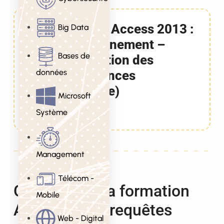
Formation Access 2013 :
Big Data
Perfectionnement –
Bases de
Consolidation des
données
connaissances
(Certifiante)
Microsoft
2 Jours
Système
Management
Télécom -
Objectifs de la formation
Mobile
Access 2013 requêtes
Web - Digital