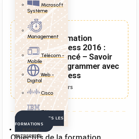
Microsoft
Système
Management
Formation
Access 2016 :
Avancé – Savoir
Télécom -
Mobile
Programmer avec
Access
Web -
Digital
3 Jours
Cisco
IBM
VOIR TOUTES LES
FORMATIONS
ESPACE
Objectifs de la formation
ENTREPRISE