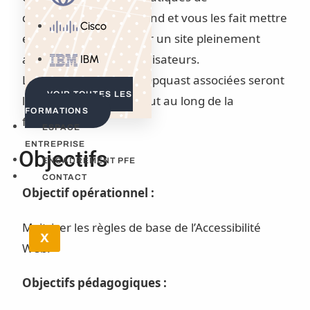
développement front-end et vous les fait mettre
Cisco
en œuvre afin d’assurer un site pleinement
accessible à tous les utilisateurs.
IBM
Les bonnes pratiques Opquast associées seront
VOIR TOUTES LES
largement abordées tout au long de la
FORMATIONS
formation.
ESPACE
ENTREPRISE
Objectifs
ENCADREMENT PFE
CONTACT
Objectif opérationnel :
Maitriser les règles de base de l’Accessibilité
X
Web.
Objectifs pédagogiques :