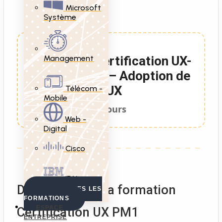
Microsoft
Système
Management
Formation Certification UX-
PM Niveau 1 – Adoption de
l’UX
Télécom -
Mobile
2 Jours
Web -
Digital
Cisco
IBM
Description de la formation
VOIR TOUTES LES
FORMATIONS
ESPACE
Certification UX PM1
ENTREPRISE