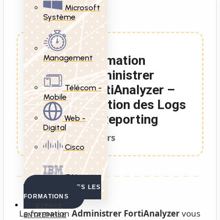
Microsoft
Système
Management
Formation
Administrer
FortiAnalyzer –
Télécom -
Mobile
Gestion des Logs
et Reporting
Web -
Digital
1 Jours
Cisco
IBM
VOIR TOUTES LES
FORMATIONS
ESPACE
La formation
Administrer FortiAnalyzer
vous
ENTREPRISE