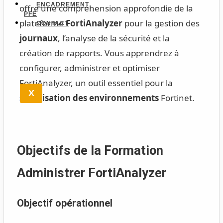
ENCADREMENT
offre une compréhension approfondie de la
PFE
plateforme
FortiAnalyzer
pour la gestion des
CONTACT
journaux
, l’analyse de la sécurité et la
création de rapports. Vous apprendrez à
configurer, administrer et optimiser
FortiAnalyzer, un outil essentiel pour la
X
sécurisation des environnements
Fortinet.
Objectifs de la Formation
Administrer FortiAnalyzer
Objectif opérationnel