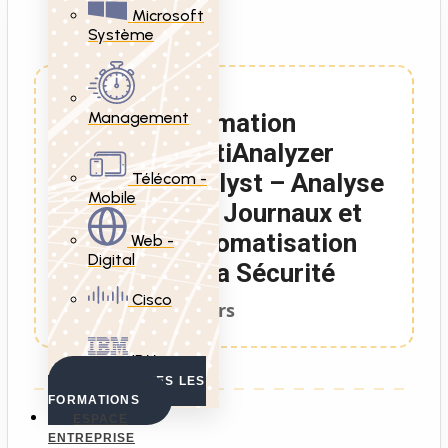
Microsoft
Système
Management
Formation
FortiAnalyzer
Analyst – Analyse
Télécom -
Mobile
des Journaux et
Automatisation
Web -
Digital
de la Sécurité
Cisco
1 Jours
IBM
VOIR TOUTES LES
FORMATIONS
ESPACE
ENTREPRISE