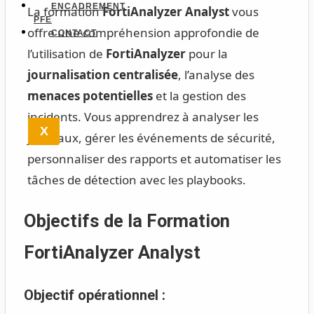
ENCADREMENT
La formation
FortiAnalyzer Analyst
vous
PFE
offre une compréhension approfondie de
CONTACT
l’utilisation de
FortiAnalyzer
pour la
journalisation centralisée
, l’analyse des
menaces potentielles
et la gestion des
incidents. Vous apprendrez à analyser les
X
journaux, gérer les événements de sécurité,
personnaliser des rapports et automatiser les
tâches de détection avec les playbooks.
Objectifs de la Formation
FortiAnalyzer Analyst
Objectif opérationnel :