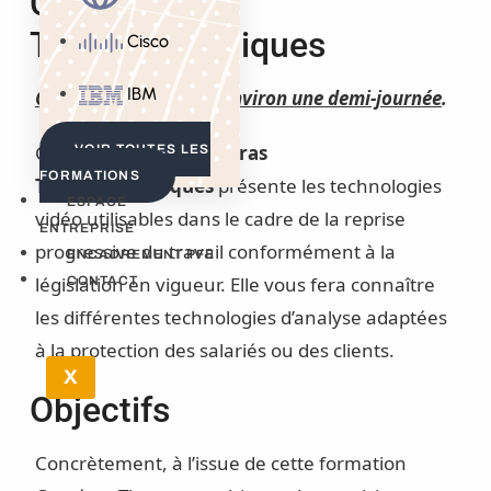
Caméras
Thermographiques
Cisco
IBM
Cette formation dure environ une demi-journée
.
Cette
formation Caméras
VOIR TOUTES LES
FORMATIONS
Thermographiques
présente les technologies
ESPACE
vidéo utilisables dans le cadre de la reprise
ENTREPRISE
progressive du travail conformément à la
ENCADREMENT PFE
législation en vigueur. Elle vous fera connaître
CONTACT
les différentes technologies d’analyse adaptées
à la protection des salariés ou des clients.
X
Objectifs
Concrètement, à l’issue de cette formation