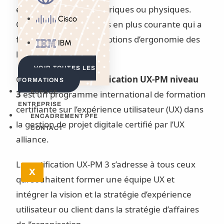
environnements numériques ou physiques.
Cisco
C’est une notion de plus en plus courante qui a
fini par remplacer les notions d’ergonomie des
IBM
logiciels et d’utilisabilité.
VOIR TOUTES LES
Cette
formation Certification UX-PM niveau
FORMATIONS
3
est un programme international de formation
ESPACE
ENTREPRISE
certifiante sur l’expérience utilisateur (UX) dans
ENCADREMENT PFE
la gestion de projet digitale certifié par l’UX
CONTACT
alliance.
La certification UX-PM 3 s’adresse à tous ceux
X
qui souhaitent former une équipe UX et
intégrer la vision et la stratégie d’expérience
utilisateur ou client dans la stratégie d’affaires