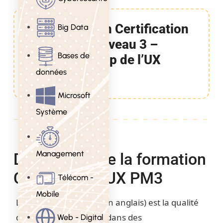
Formation Certification
Big Data
UX-PM Niveau 3 –
Bases de
Leadership de l’UX
données
2 Jours
Microsoft
Système
Management
Description de la formation
Certification UX PM3
Télécom -
Mobile
L’UX (Experience User en anglais) est la qualité
du vécu de l’utilisateur dans des
Web - Digital