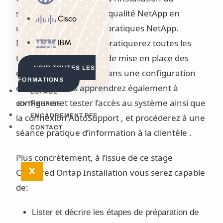
système de normes de qualité NetApp en
Cisco
utilisant les meilleures pratiques NetApp.
Durant ce cours, vous pratiquerez toutes les
IBM
tâches d’installation et de mise en place des
VOIR TOUTES LES
équipements NetApp dans une configuration
FORMATIONS
en cluster. Vous apprendrez également à
ESPACE
configurer et tester l’accès au système ainsi que
ENTREPRISE
la connexion AutoSupport , et procéderez à une
ENCADREMENT PFE
CONTACT
séance pratique d’information à la clientèle .
Plus concrètement, à l’issue de ce stage
X
Clustered Ontap Installation vous serez capable
de:
Lister et décrire les étapes de préparation de