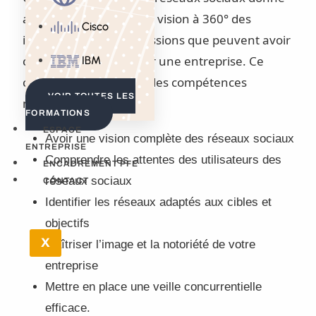
aux professionnels une vision à 360° des
Cisco
impacts et des répercussions que peuvent avoir
ces réseaux sociaux sur une entreprise. Ce
IBM
cours vous enseignera les compétences
VOIR TOUTES LES
nécessaires pour :
FORMATIONS
ESPACE
Avoir une vision complète des réseaux sociaux
ENTREPRISE
Comprendre les attentes des utilisateurs des
ENCADREMENT PFE
réseaux sociaux
CONTACT
Identifier les réseaux adaptés aux cibles et
objectifs
X
Maîtriser l’image et la notoriété de votre
entreprise
Mettre en place une veille concurrentielle
efficace.