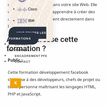
données de Facebook dans votre site Web. Elle
Cisco
vous permettra aussi d’apprendre à créer des
applications qui s’intègrent directement dans
IBM
Facebook.
VOIR TOUTES LES
À qui s’adresse cette
FORMATIONS
ESPACE
formation ?
ENTREPRISE
ENCADREMENT PFE
Public :
CONTACT
Cette formation développement facebook
s’adresse à des développeurs, chefs de projet ou
X
toute personne maîtrisant les langages HTML,
PHP et JavaScript.