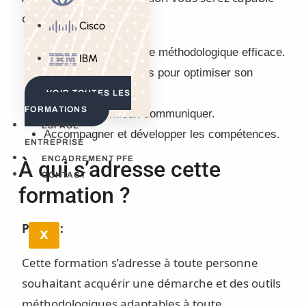
de :
Cisco
Vous doter d’un cadre méthodologique efficace.
IBM
Développer des outils pour optimiser son
efficience.
VOIR TOUTES LES
FORMATIONS
Apprendre à mieux communiquer.
ESPACE
Accompagner et développer les compétences.
ENTREPRISE
ENCADREMENT PFE
À qui s’adresse cette
CONTACT
formation ?
Public :
X
Cette formation s’adresse à toute personne
souhaitant acquérir une démarche et des outils
méthodologiques adaptables à toute