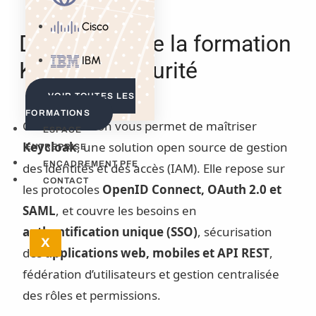
Cisco
Description de la formation
IBM
Keycloak Sécurité
VOIR TOUTES LES
FORMATIONS
Cette formation vous permet de maîtriser
ESPACE
Keycloak
, une solution open source de gestion
ENTREPRISE
ENCADREMENT PFE
des identités et des accès (IAM). Elle repose sur
CONTACT
les protocoles
OpenID Connect, OAuth 2.0 et
SAML
, et couvre les besoins en
authentification unique (SSO)
, sécurisation
X
des
applications web, mobiles et API REST
,
fédération d’utilisateurs et gestion centralisée
des rôles et permissions.