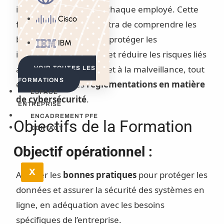
informatique, mais de chaque employé. Cette
Cisco
formation vous permettra de comprendre les
bonnes pratiques pour protéger les
IBM
informations sensibles et réduire les risques liés
aux erreurs humaines et à la malveillance, tout
VOIR TOUTES LES
FORMATIONS
en respectant les
réglementations en matière
ESPACE
de cybersécurité
.
ENTREPRISE
ENCADREMENT PFE
Objectifs de la Formation
CONTACT
Objectif opérationnel :
X
Adopter les
bonnes pratiques
pour protéger les
données et assurer la sécurité des systèmes en
ligne, en adéquation avec les besoins
spécifiques de l’entreprise.