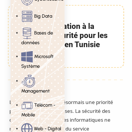
Formation
Big Data
Sensibilisation à la
Bases de
Cybersécurité pour les
données
Employés en Tunisie
1 Jours
Microsoft
Système
Management
La
cybersécurité
est désormais une priorité
Télécom -
pour toutes les entreprises. La sécurité des
Mobile
données et des systèmes informatiques ne
relève pas uniquement du service
Web - Digital