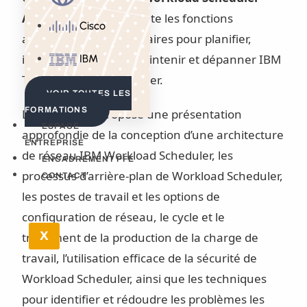
Administration
présente les fonctions
Cisco
administratives nécessaires pour planifier,
installer, configurer, maintenir et dépanner IBM
IBM
Tivoli Workload Scheduler.
VOIR TOUTES LES
FORMATIONS
Le cours vous propose une présentation
ESPACE
approfondie de la conception d’une architecture
ENTREPRISE
de réseau IBM Workload Scheduler, les
ENCADREMENT PFE
processus d’arrière-plan de Workload Scheduler,
CONTACT
les postes de travail et les options de
configuration de réseau, le cycle et le
X
traitement de la production de la charge de
travail, l’utilisation efficace de la sécurité de
Workload Scheduler, ainsi que les techniques
pour identifier et rédoudre les problèmes les