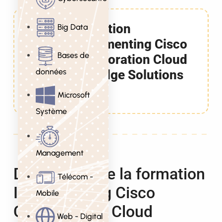
Formation
Big Data
Implementing Cisco
Bases de
Collaboration Cloud
données
and Edge Solutions
5 Jours
Microsoft
Système
Management
Description de la formation
Télécom -
Implementing Cisco
Mobile
Collaboration Cloud
Web - Digital