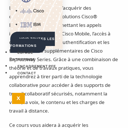
Le cours vous permet d’acquérir des
Cisco
connaissances sur les solutions Cisco®
Expressway Series permettant les appels
IBM
interentreprises (B2B), Cisco Mobile, l’accès à
VOIR TOUTES LES
distance, les options d’authentification et les
FORMATIONS
fonctionnalités supplémentaires de Cisco
ESPACE
Expressway Series. Grâce à une combinaison de
ENTREPRISE
ENCADREMENT PFE
théorie et de travaux pratiques, vous
CONTACT
apprendrez à tirer parti de la technologie
collaborative pour accéder à des supports de
travail collaboratif sécurisés, notamment la
X
vidéo, la voix, le contenu et les charges de
travail à distance.
Ce cours vous aidera à acquérir les