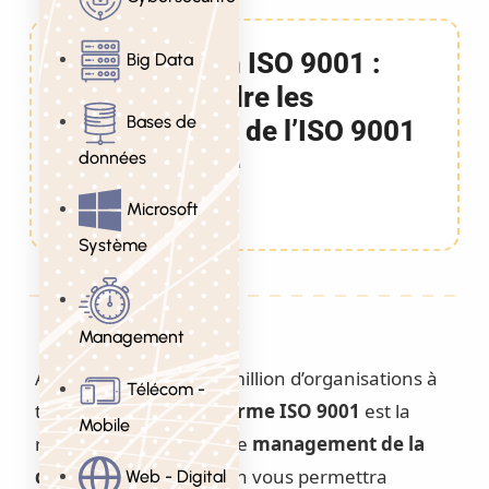
Formation ISO 9001 :
Big Data
Comprendre les
Bases de
exigences de l’ISO 9001
données
en Tunisie
2 Jours
Microsoft
Système
Management
Adoptée par plus d’un million d’organisations à
Télécom -
travers le monde, la
norme ISO 9001
est la
Mobile
référence en matière de
management de la
qualité
. Cette formation vous permettra
Web - Digital