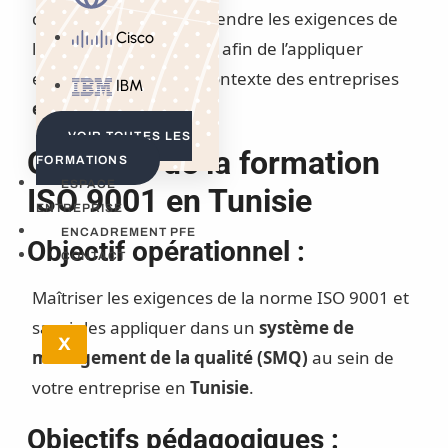
d’identifier et de comprendre les exigences de
Cisco
l’ISO 9001 version 2015 afin de l’appliquer
efficacement dans le contexte des entreprises
IBM
en Tunisie
.
VOIR TOUTES LES
Objectifs de la formation
FORMATIONS
ESPACE
ISO 9001 en Tunisie
ENTREPRISE
ENCADREMENT PFE
Objectif opérationnel :
CONTACT
Maîtriser les exigences de la norme ISO 9001 et
savoir les appliquer dans un
système de
X
management de la qualité (SMQ)
au sein de
votre entreprise en
Tunisie
.
Objectifs pédagogiques :