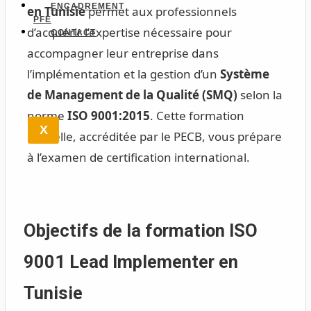
ENCADREMENT
en Tunisie
permet aux professionnels
PFE
d’acquérir l’expertise nécessaire pour
CONTACT
accompagner leur entreprise dans
l’implémentation et la gestion d’un
Système
de Management de la Qualité (SMQ)
selon la
norme
ISO 9001:2015
. Cette formation
X
officielle, accréditée par le PECB, vous prépare
à l’examen de certification international.
Objectifs de la formation ISO
9001 Lead Implementer en
Tunisie