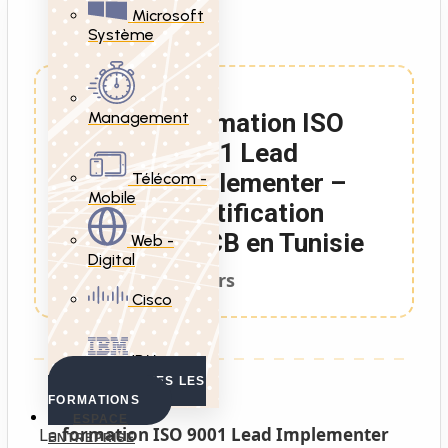
Microsoft
Système
Management
Formation ISO
9001 Lead
Implementer –
Télécom -
Mobile
Certification
PECB en Tunisie
Web -
Digital
5 Jours
Cisco
IBM
VOIR TOUTES LES
FORMATIONS
ESPACE
La
formation ISO 9001 Lead Implementer
ENTREPRISE