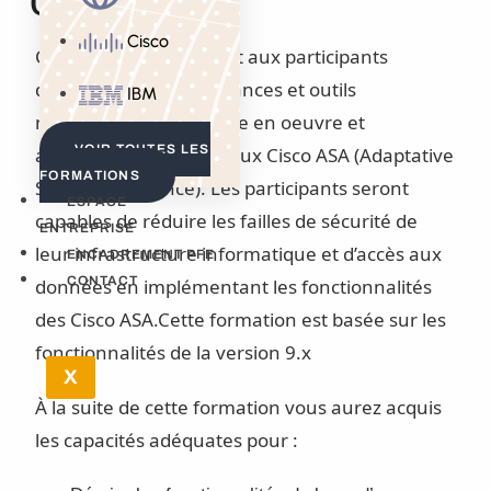
Cisco ASA
Cisco
Cette formation permet aux participants
d’acquérir les connaissances et outils
IBM
nécessaires pour mettre en oeuvre et
VOIR TOUTES LES
administrer des pare-feux Cisco ASA (Adaptative
FORMATIONS
Security Appliance). Les participants seront
ESPACE
capables de réduire les failles de sécurité de
ENTREPRISE
leur infrastructure informatique et d’accès aux
ENCADREMENT PFE
CONTACT
données en implémentant les fonctionnalités
des Cisco ASA.Cette formation est basée sur les
fonctionnalités de la version 9.x
X
À la suite de cette formation vous aurez acquis
les capacités adéquates pour :