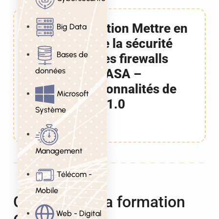
Formation Mettre en
Big Data
oeuvre la sécurité
Bases de
avec les firewalls
données
Cisco ASA –
Fonctionnalités de
Microsoft
base v1.0
Système
5 Jours
Management
Télécom -
Mobile
Objectifs de la formation
Web - Digital