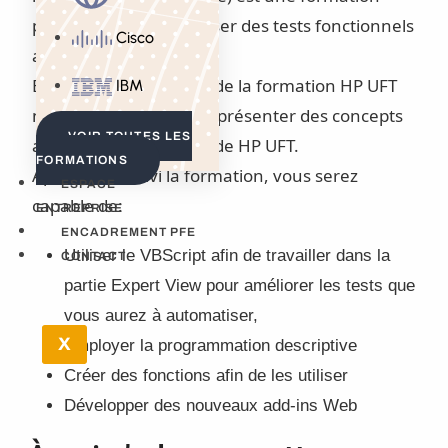
pour apprendre à réaliser des tests fonctionnels
Cisco
automatisés.
Elle est le complément de la formation HP UFT
IBM
niveau 1, et permet de présenter des concepts
VOIR TOUTES LES
avancés de l’utilisation de HP UFT.
FORMATIONS
Après avoir suivi la formation, vous serez
ESPACE
capable de:
ENTREPRISE
ENCADREMENT PFE
Utiliser le VBScript afin de travailler dans la
CONTACT
partie Expert View pour améliorer les tests que
vous aurez à automatiser,
X
Employer la programmation descriptive
Créer des fonctions afin de les utiliser
Développer des nouveaux add-ins Web