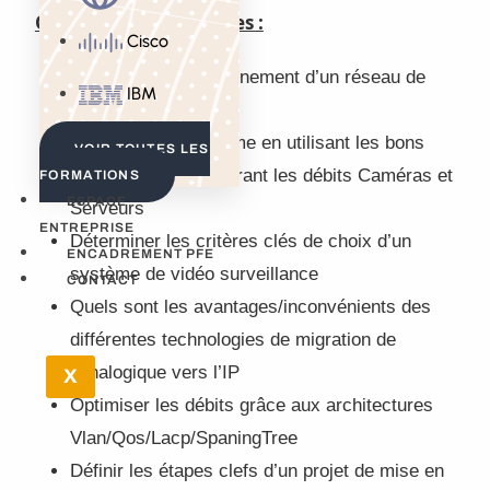
Objectifs pédagogiques :
Cisco
Connaître le fonctionnement d’un réseau de
IBM
vidéo IP
Configurer un système en utilisant les bons
VOIR TOUTES LES
réglages et en mesurant les débits Caméras et
FORMATIONS
ESPACE
Serveurs
ENTREPRISE
Déterminer les critères clés de choix d’un
ENCADREMENT PFE
système de vidéo surveillance
CONTACT
Quels sont les avantages/inconvénients des
différentes technologies de migration de
l’analogique vers l’IP
X
Optimiser les débits grâce aux architectures
Vlan/Qos/Lacp/SpaningTree
Définir les étapes clefs d’un projet de mise en