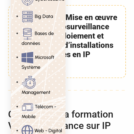
Formation Mise en œuvre
Big Data
de la Vidéosurveillance
Bases de
sur IP, Déploiement et
données
Migration d’installations
analogiques en IP
Microsoft
3 Jours
Système
Management
Télécom -
Objectifs de la formation
Mobile
Vidéosurveillance sur IP
Web - Digital