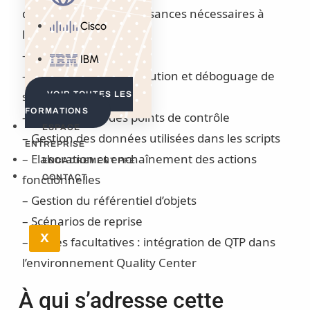
disposerez des connaissances nécessaires à
Cisco
l’utilisation de QTP :
– Paramétrage de l’outil
IBM
– Enregistrement, exécution et déboguage de
scripts
VOIR TOUTES LES
FORMATIONS
– Mise en place des points de contrôle
ESPACE
– Gestion des données utilisées dans les scripts
ENTREPRISE
– Elaboration et enchaînement des actions
ENCADREMENT PFE
fonctionnelles
CONTACT
– Gestion du référentiel d’objets
– Scénarios de reprise
X
– Etapes facultatives : intégration de QTP dans
l’environnement Quality Center
À qui s’adresse cette