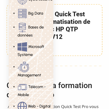
Formation Quick Test
Big Data
Pro: Automatisation de
Bases de
Tests avec HP QTP
données
V10/V11/V12
3 Jours
Microsoft
Système
Management
Objectifs de la formation
Télécom -
quick test pro
Mobile
A l’issue de cette formation Quick Test Pro vous
Web - Digital