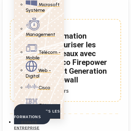
Microsoft
Système
Management
Formation
Sécuriser les
réseaux avec
Télécom -
Mobile
Cisco Firepower
Next Generation
Web -
Digital
Firewall
Cisco
5 Jours
IBM
VOIR TOUTES LES
FORMATIONS
ESPACE
ENTREPRISE