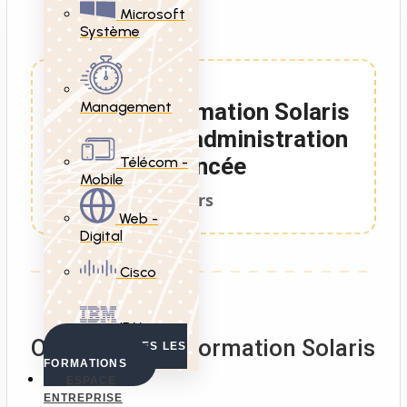
Microsoft
Système
Management
Formation Solaris
10 administration
avancée
Télécom -
Mobile
4 Jours
Web -
Digital
Cisco
IBM
Objectifs de la formation Solaris
VOIR TOUTES LES
FORMATIONS
ESPACE
ENTREPRISE