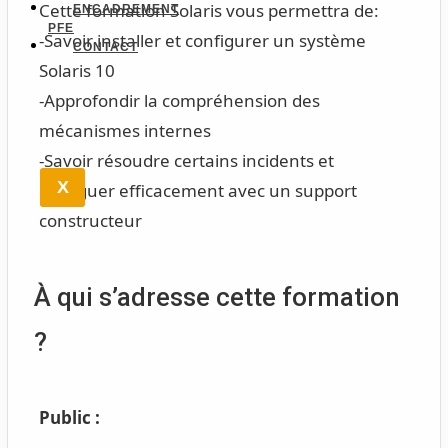
Cette formation Solaris vous permettra de:
ENCADREMENT
PFE
-Savoir installer et configurer un système
CONTACT
Solaris 10
-Approfondir la compréhension des
mécanismes internes
-Savoir résoudre certains incidents et
X
dialoguer efficacement avec un support
constructeur
À qui s’adresse cette formation
?
Public :