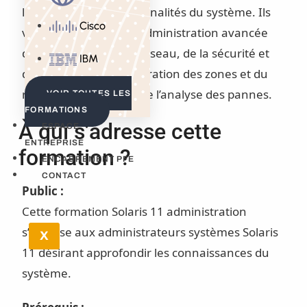
l’ensemble des fonctionnalités du système. Ils
Cisco
verront notamment l’administration avancée
des packages IPS, du réseau, de la sécurité et
IBM
du stockage, la configuration des zones et du
réseau virtuel, ainsi que l’analyse des pannes.
VOIR TOUTES LES
FORMATIONS
À qui s’adresse cette
ESPACE
ENTREPRISE
formation ?
ENCADREMENT PFE
CONTACT
Public :
Cette formation Solaris 11 administration
s’adresse aux administrateurs systèmes Solaris
X
11 désirant approfondir les connaissances du
système.