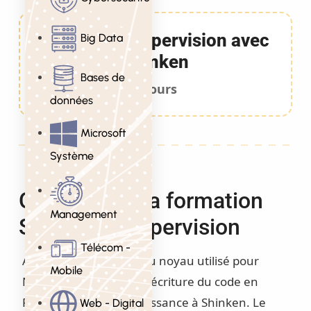
Formation Supervision avec
Big Data
Shinken
Bases de
3 Jours
données
Microsoft
Système
Objectifs de la formation
Management
Shinken – Supervision
Télécom -
A l’origine, il s’agissait du noyau utilisé pour
Mobile
Nagios , il y a eu une réécriture du code en
Python qui a donné naissance à Shinken. Le
Web - Digital