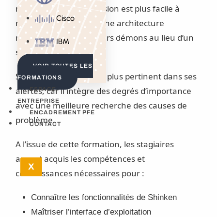
nouvel outil de supervision est plus facile à
Cisco
maintenir, il dispose d’une architecture
multiprocessus (plusieurs démons au lieu d’un
IBM
seul avec Nagios).
VOIR TOUTES LES
Shinken est sans doute plus pertinent dans ses
FORMATIONS
alertes, car il intègre des degrés d’importance
ESPACE
ENTREPRISE
avec une meilleure recherche des causes de
ENCADREMENT PFE
problème.
CONTACT
A l’issue de cette formation, les stagiaires
auront acquis les compétences et
X
connaissances nécessaires pour :
Connaître les fonctionnalités de Shinken
Maîtriser l’interface d’exploitation