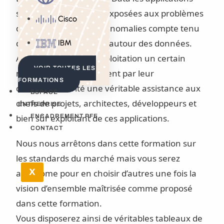
sont particulièrement exposées aux problèmes
Cisco
de performances ou d’anomalies compte tenu
des échanges intensifs autour des données.
IBM
Afin de faciliter leur exploitation un certain
VOIR TOUTES LES
nombre d’outils proposent par leur
FORMATIONS
complémentarité une véritable assistance aux
ESPACE
chefs de projets, architectes, développeurs et
ENTREPRISE
bien sûr exploitant de ces applications.
ENCADREMENT PFE
CONTACT
Nous nous arrêtons dans cette formation sur
les standards du marché mais vous serez
X
autonome pour en choisir d’autres une fois la
vision d’ensemble maîtrisée comme proposé
dans cette formation.
Vous disposerez ainsi de véritables tableaux de