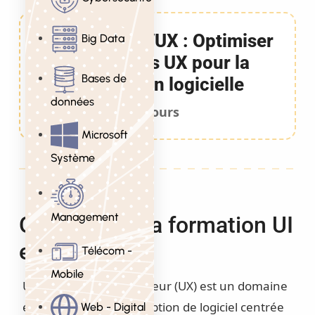
Formation UI/UX : Optimiser
Big Data
les UI et les UX pour la
Bases de
conception logicielle
données
3 Jours
Microsoft
Système
Management
Objectifs de la formation UI
et UX
Télécom -
Mobile
Une expérience Utilisateur (UX) est un domaine
émergeant de la conception de logiciel centrée
Web - Digital