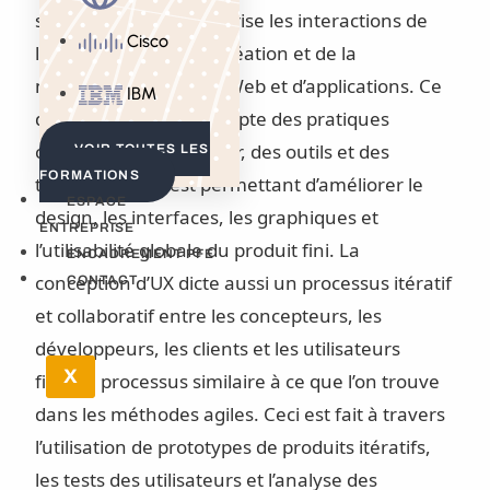
sur l’utilisateur qui priorise les interactions de
Cisco
l’utilisateur lors de la création et de la
maintenance de sites Web et d’applications. Ce
IBM
domaine prend en compte des pratiques
centrées sur l’utilisateur, des outils et des
VOIR TOUTES LES
FORMATIONS
techniques de test permettant d’améliorer le
ESPACE
design, les interfaces, les graphiques et
ENTREPRISE
l’utilisabilité globale du produit fini. La
ENCADREMENT PFE
conception d’UX dicte aussi un processus itératif
CONTACT
et collaboratif entre les concepteurs, les
développeurs, les clients et les utilisateurs
X
finaux, processus similaire à ce que l’on trouve
dans les méthodes agiles. Ceci est fait à travers
l’utilisation de prototypes de produits itératifs,
les tests des utilisateurs et l’analyse des