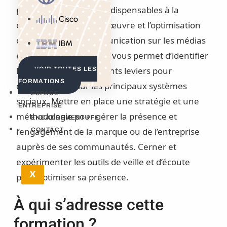
principes et concepts indispensables à la
Cisco
conception, la mise en œuvre et l’optimisation
de stratégies de communication sur les médias
IBM
et réseaux sociaux. Elle vous permet d’identifier
les enjeux et les différents leviers pour
VOIR TOUTES LES
FORMATIONS
communiquer sur les principaux systèmes
ESPACE
sociaux. Mettre en place une stratégie et une
ENTREPRISE
méthodologie pour gérer la présence et
ENCADREMENT PFE
l’engagement de la marque ou de l’entreprise
CONTACT
auprès de ses communautés. Cerner et
expérimenter les outils de veille et d’écoute
X
pour optimiser sa présence.
À qui s’adresse cette
formation ?