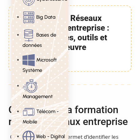
Formation Réseaux
Big Data
sociaux d’entreprise :
Bases de
Techniques, outils et
données
mise en oeuvre
2 Jours
Microsoft
Système
Management
Objectifs de la formation
Télécom -
réseaux sociaux entreprise
Mobile
Cette formation vous permet d’identifier les
Web - Digital